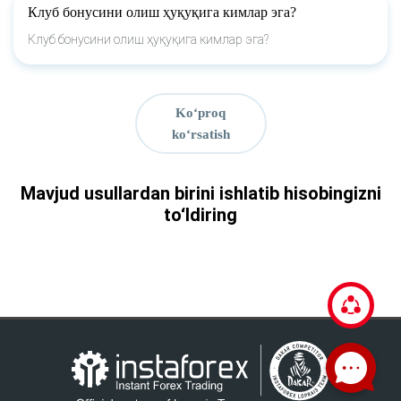
Клуб бонусини олиш ҳуқуқига кимлар эга?
Клуб бонусини олиш ҳуқуқига кимлар эга?
Ko‘proq
ko‘rsatish
Mavjud usullardan birini ishlatib hisobingizni
to‘ldiring